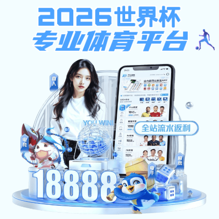
立即注册
中欧体育
官网 · 权威体
育数据平台
中欧体育 OFFICIAL WEBSITE
自2022年创立以来，
中欧体育
致力于为用户提供包括
NBA、英超、欧洲杯、LPL在内的热门赛事直播与数据
服务，广受用户信赖。
立即下载中欧体育APP